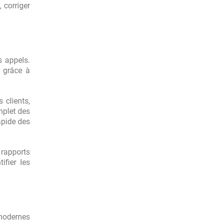
 corriger
s appels.
 grâce à
 clients,
mplet des
apide des
 rapports
ifier les
 modernes