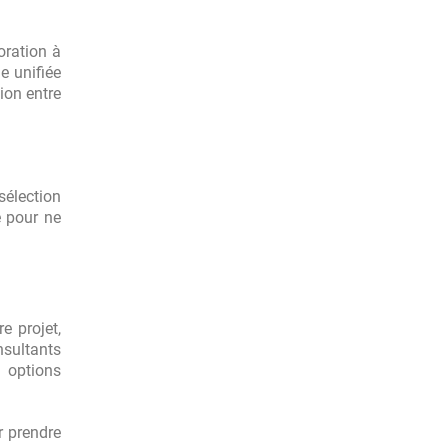
oration à
e unifiée
ion entre
sélection
é pour ne
e projet,
nsultants
 options
r prendre