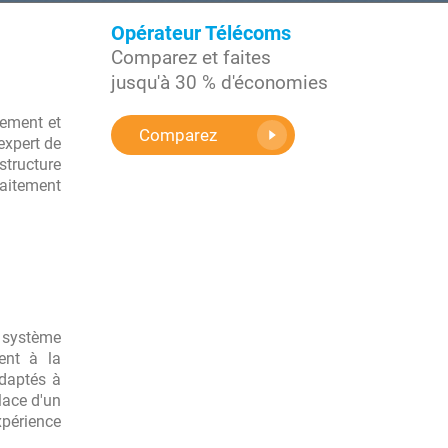
Opérateur Télécoms
Comparez et faites
jusqu'à 30 % d'économies
pement et
Comparez
expert de
structure
faitement
n système
ent à la
adaptés à
lace d'un
xpérience