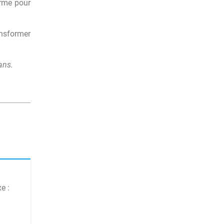
erme pour
nsformer
ans.
e :