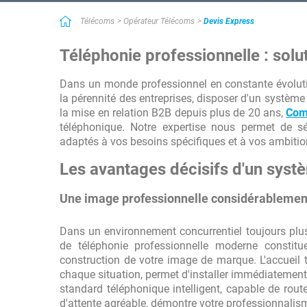
Simple et efficace
Télécoms
Opérateur Télécoms
Devis Express
Bon service utile quand on manque de temps ! Très bon service qu
prestataires des services recherchés. Lorsque l'on manque de te
Téléphonie professionnelle : solu
contact.
Dans un monde professionnel en constante évoluti
la pérennité des entreprises, disposer d'un système
la mise en relation B2B depuis plus de 20 ans,
Com
téléphonique. Notre expertise nous permet de sé
adaptés à vos besoins spécifiques et à vos ambitio
Les avantages décisifs d'un syst
Une image professionnelle considérablemen
Dans un environnement concurrentiel toujours plu
de téléphonie professionnelle moderne constitue
construction de votre image de marque. L'accueil
chaque situation, permet d'installer immédiatement 
standard téléphonique intelligent, capable de route
d'attente agréable, démontre votre professionnalisme