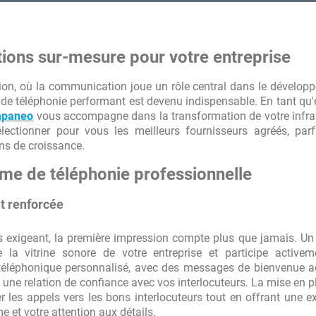
i met en relation avec les
mps cela permet d'être rapidement en
tions sur-mesure pour votre entreprise
on, où la communication joue un rôle central dans le dévelop
 de téléphonie performant est devenu indispensable. En tant qu'
paneo
vous accompagne dans la transformation de votre infra
lectionner pour vous les meilleurs fournisseurs agréés, par
ns de croissance.
ème de téléphonie professionnelle
t renforcée
s exigeant, la première impression compte plus que jamais. U
 la vitrine sonore de votre entreprise et participe activem
 téléphonique personnalisé, avec des messages de bienvenue 
une relation de confiance avec vos interlocuteurs. La mise en p
r les appels vers les bons interlocuteurs tout en offrant une e
 et votre attention aux détails.