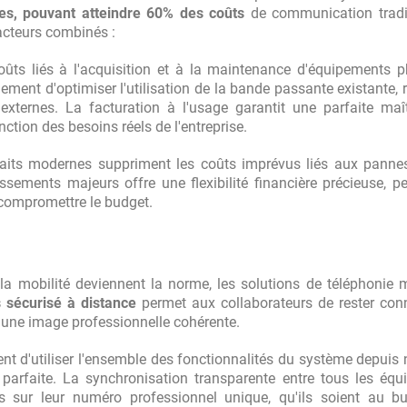
ves, pouvant atteindre 60% des coûts
de communication tradit
facteurs combinés :
 coûts liés à l'acquisition et à la maintenance d'équipements 
ment d'optimiser l'utilisation de la bande passante existante, 
xternes. La facturation à l'usage garantit une parfaite maî
ction des besoins réels de l'entreprise.
faits modernes suppriment les coûts imprévus liés aux panne
issements majeurs offre une flexibilité financière précieuse, p
s compromettre le budget.
 la mobilité deviennent la norme, les solutions de téléphonie
 sécurisé à distance
permet aux collaborateurs de rester con
t une image professionnelle cohérente.
nt d'utiliser l'ensemble des fonctionnalités du système depuis 
e parfaite. La synchronisation transparente entre tous les éq
es sur leur numéro professionnel unique, qu'ils soient au b