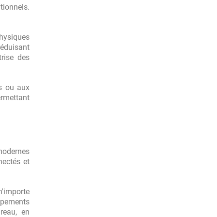
ionnels.
physiques
réduisant
trise des
s ou aux
ermettant
 modernes
nectés et
n'importe
uipements
ureau, en