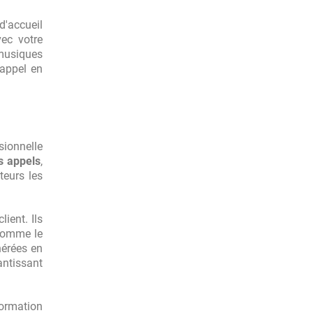
'accueil
vec votre
 musiques
 appel en
sionnelle
es appels
,
teurs les
ient. Ils
 comme le
nérées en
antissant
formation