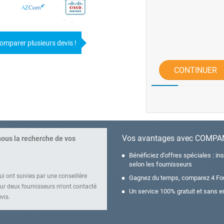
omparer plusieurs devis !
CONTINUER
Vos avantages avec COMP
nous la recherche de vos
Bénéficiez d'offres spéciales : ins
selon les fournisseurs
i ont suivies par une conseillère
Gagnez du temps, comparez 4 Fo
r deux fournisseurs m'ont contacté
Un service 100% gratuit et sans
vis.
rendez-vous.