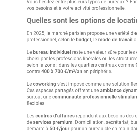
Vous hésitez entre plusieurs types de bureaux ? Fa
vos besoins et à votre activité professionnelle.
Quelles sont les options de locat
En 2025, le marché parisien propose une variété d’
e
professionnel, selon le
budget
, le
mode de travail
o
Le
bureau individuel
reste une valeur sûre pour les
choisi par les professions libérales ou les structure
selon la zone : dans les quartiers centraux comme
contre
400 à 700 €/m²/an
en périphérie.
Le
coworking
s’est imposé comme une solution flexi
Ces espaces partagés offrent une
ambiance dynam
surtout une
communauté professionnelle stimulan
flexibles.
Les
centres d’affaires
répondent aux besoins des e
de
services premium
. Domiciliation, secrétariat, b
démarre à
50 €/jour
pour un bureau clé en main d