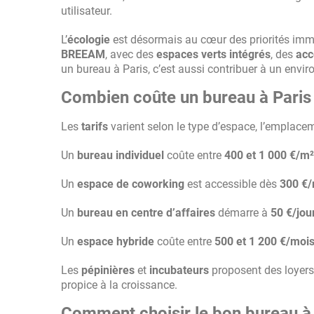
utilisateur.
L’
écologie
est désormais au cœur des priorités immo
BREEAM
, avec des
espaces verts intégrés
, des
acc
un bureau à Paris, c’est aussi contribuer à un envi
Combien coûte un bureau à Paris
Les
tarifs
varient selon le type d’espace, l’emplacem
Un
bureau individuel
coûte entre
400 et 1 000 €/m
Un
espace de coworking
est accessible dès
300 €/
Un
bureau en centre d’affaires
démarre à
50 €/jou
Un
espace hybride
coûte entre
500 et 1 200 €/moi
Les
pépinières
et
incubateurs
proposent des loyers
propice à la croissance.
Comment choisir le bon bureau à 