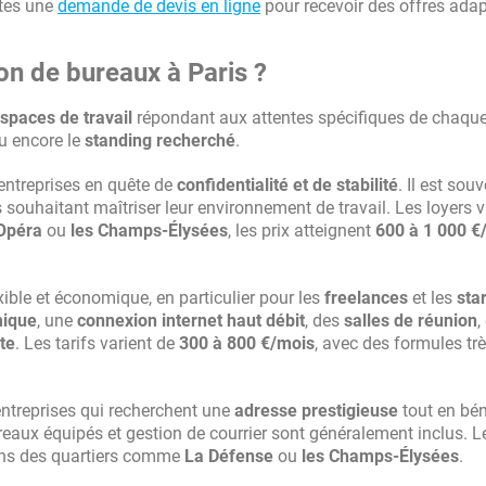
ites une
demande de devis en ligne
pour recevoir des offres ada
ion de bureaux à Paris ?
spaces de travail
répondant aux attentes spécifiques de chaqu
u encore le
standing recherché
.
 entreprises en quête de
confidentialité et de stabilité
. Il est sou
s souhaitant maîtriser leur environnement de travail. Les loyers v
Opéra
ou
les Champs-Élysées
, les prix atteignent
600 à 1 000 €
ble et économique, en particulier pour les
freelances
et les
sta
ique
, une
connexion internet haut débit
, des
salles de réunion
,
te
. Les tarifs varient de
300 à 800 €/mois
, avec des formules tr
ntreprises qui recherchent une
adresse prestigieuse
tout en bén
ureaux équipés et gestion de courrier sont généralement inclus. L
ans des quartiers comme
La Défense
ou
les Champs-Élysées
.