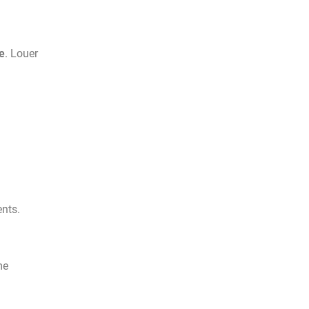
e
. Louer
ents.
me