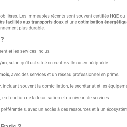
bilières. Les immeubles récents sont souvent certifiés
HQE
ou
ès facilités aux transports doux
et une
optimisation énergétiqu
ronnement plus durable.
 ?
ent et les services inclus.
²/an
, selon qu’il est situé en centre-ville ou en périphérie.
mois
, avec des services et un réseau professionnel en prime.
r
, incluant souvent la domiciliation, le secrétariat et les équipem
s
, en fonction de la localisation et du niveau de services.
 préférentiels, avec un accès à des ressources et à un écosystè
Paris ?