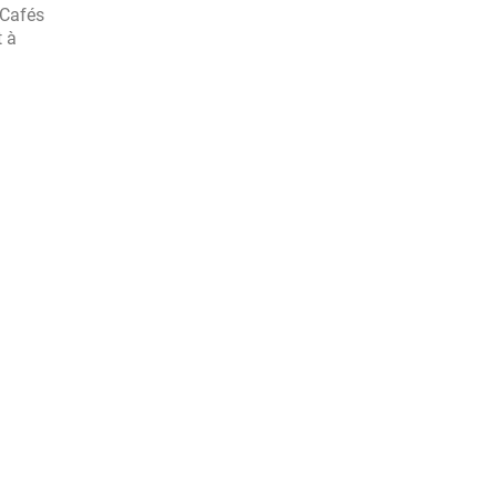
 Cafés
t à