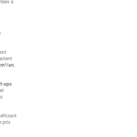
ptées à
e
vent
arient
/m²/an
,
rt-ups
.
 et
ès
éficiant
e prix