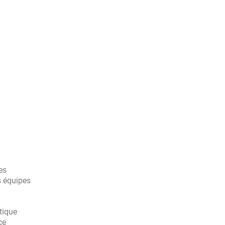
es
s équipes
tique
ce