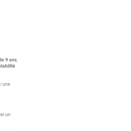
de 9 ans
,
stabilité
c une
er un