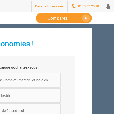
Devenir Fournisseur
01 55 24 20 10
Comparez
conomies !
aisse souhaitez-vous :
 Complet (matériel et logiciel)
Tactile
l de Caisse seul