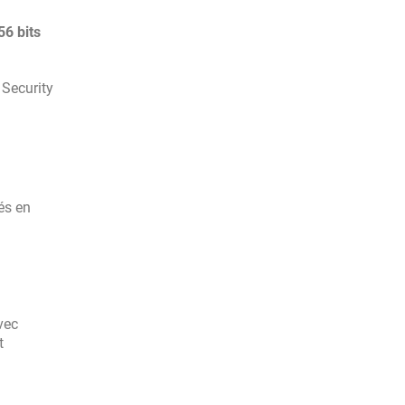
6 bits
 Security
és en
vec
t