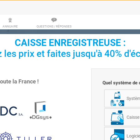
ANNUAIRE
QUESTIONS / RÉPONSES
CAISSE ENREGISTREUSE
:
les prix et faites jusqu'à 40% d'é
toute la France !
Quel système de c
Système
Caisse 
Logicie