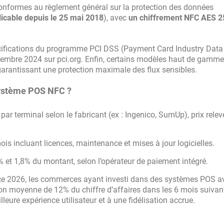
onformes au règlement général sur la protection des données
cable depuis le 25 mai 2018
), avec
un chiffrement NFC AES 25
cifications du programme PCI DSS (Payment Card Industry Data
ptembre 2024 sur pci.org. Enfin, certains modèles haut de gamme
garantissant une protection maximale des flux sensibles.
 système POS NFC ?
r terminal selon le fabricant (ex : Ingenico, SumUp), prix relev
s incluant licences, maintenance et mises à jour logicielles.
 et 1,8% du montant, selon l’opérateur de paiement intégré.
ce 2026, les commerces ayant investi dans des systèmes POS a
n moyenne de 12% du chiffre d’affaires dans les 6 mois suivan
ure expérience utilisateur et à une fidélisation accrue.