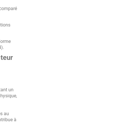
 comparé
ctions
forme
).
cteur
ant un
physique,
es au
ntribue à