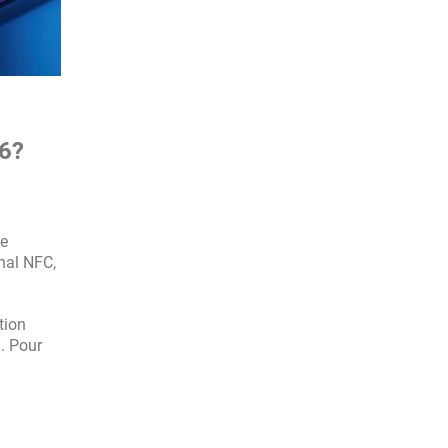
26?
de
nal NFC,
tion
. Pour