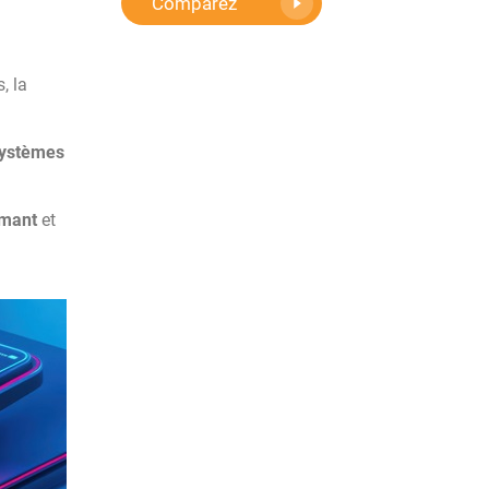
Comparez
, la
systèmes
rmant
et