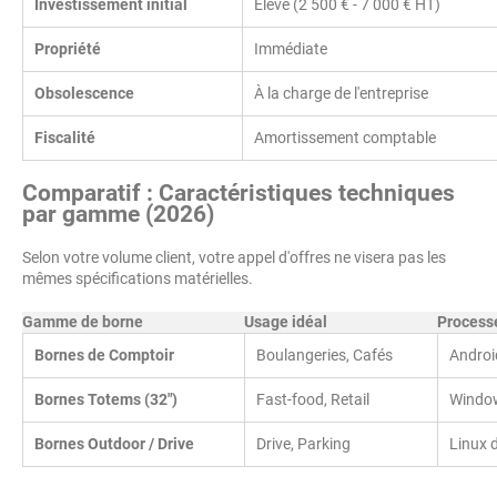
Investissement initial
Élevé (2 500 € - 7 000 € HT)
Propriété
Immédiate
Obsolescence
À la charge de l'entreprise
Fiscalité
Amortissement comptable
Comparatif : Caractéristiques techniques
par gamme (2026)
Selon votre volume client, votre appel d'offres ne visera pas les
mêmes spécifications matérielles.
Gamme de borne
Usage idéal
Process
Bornes de Comptoir
Boulangeries, Cafés
Androi
Bornes Totems (32")
Fast-food, Retail
Windows
Bornes Outdoor / Drive
Drive, Parking
Linux 