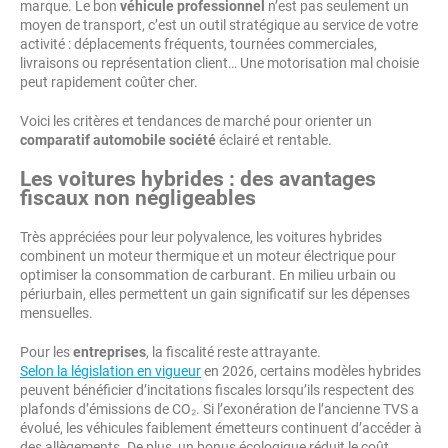
marque. Le bon
véhicule professionnel
n’est pas seulement un
moyen de transport, c’est un outil stratégique au service de votre
activité : déplacements fréquents, tournées commerciales,
livraisons ou représentation client… Une motorisation mal choisie
peut rapidement coûter cher.
Voici les critères et tendances de marché pour orienter un
comparatif automobile société
éclairé et rentable.
Les voitures hybrides : des avantages
fiscaux non négligeables
Très appréciées pour leur polyvalence, les voitures hybrides
combinent un moteur thermique et un moteur électrique pour
optimiser la consommation de carburant. En milieu urbain ou
périurbain, elles permettent un gain significatif sur les dépenses
mensuelles.
Pour les
entreprises
, la fiscalité reste attrayante.
Selon la législation en vigueur
en 2026, certains modèles hybrides
peuvent bénéficier d’incitations fiscales lorsqu’ils respectent des
plafonds d’émissions de CO₂. Si l’exonération de l’ancienne TVS a
évolué, les véhicules faiblement émetteurs continuent d’accéder à
des allègements. De plus, un bonus écologique réduit le coût