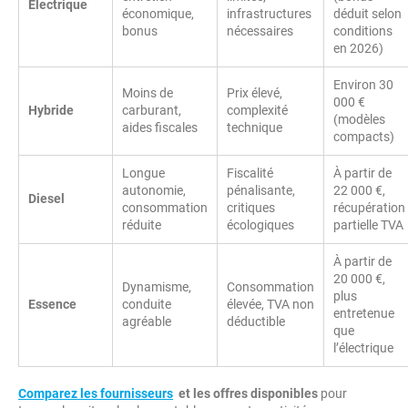
Électrique
économique,
infrastructures
déduit selon
bonus
nécessaires
conditions
en 2026)
Environ 30
Moins de
Prix élevé,
000 €
Hybride
carburant,
complexité
(modèles
aides fiscales
technique
compacts)
Longue
Fiscalité
À partir de
autonomie,
pénalisante,
22 000 €,
Diesel
consommation
critiques
récupération
réduite
écologiques
partielle TVA
À partir de
20 000 €,
Dynamisme,
Consommation
plus
Essence
conduite
élevée, TVA non
entretenue
agréable
déductible
que
l’électrique
Comparez les fournisseurs
et les offres disponibles
pour