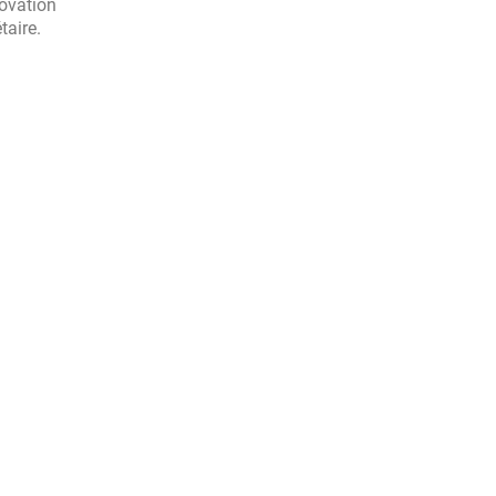
novation
taire.