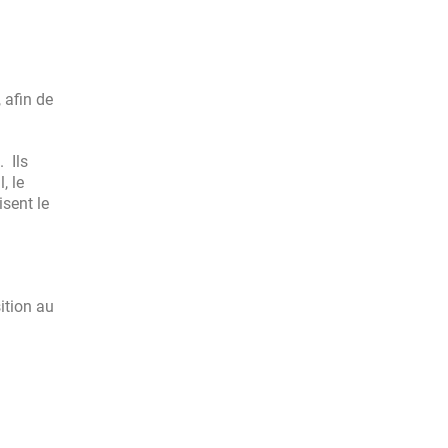
 afin de
 Ils
, le
isent le
ition au