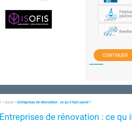
Peintu
plafon
Revête
Electri
CONTINUER
Gros œu
Menuise
Plombe
t
Guide
Entreprises de rénovation : ce qu il faut savoir !
treprises de rénovation : ce qu i
Câblag