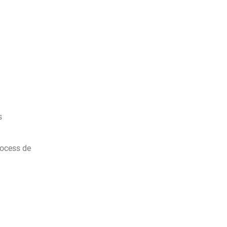
s
rocess de