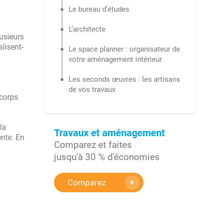
Le bureau d’études
ion de plans et Suivi de chantier
L’architecte
usieurs
 types de travaux
lisent-
Le space planner : organisateur de
votre aménagement intérieur
Les seconds œuvres : les artisans
de vos travaux
 corps
la
Travaux et aménagement
ente. En
Comparez et faites
jusqu'à 30 % d'économies
Comparez