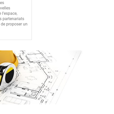
ces
velles
 l’espace,
s partenariats
n de proposer un