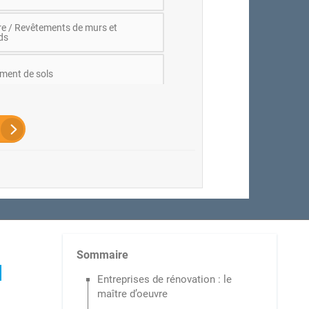
re / Revêtements de murs et
ds
ment de sols
cité / Luminaires / Eclairage
vre (construction, toit...)
rie / Porte / Fenêtre
rie
Sommaire
l
Entreprises de rénovation : le
e de réseaux
maître d’oeuvre