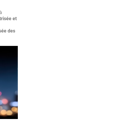
à
trisée et
sée des