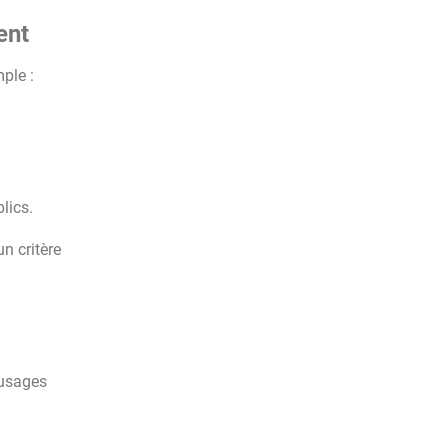
ent
ple :
lics.
n critère
 usages