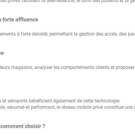
 privés facilitent la télémédecine, le suivi des patients et la g
n forte affluence
ments à forte densité, permettant la gestion des accès, des pa
ée
 leurs magasins, analyser les comportements clients et proposer
ts et aéroports bénéficient également de cette technologie.
ble, sécurisé et performant, le réseau mobile privé constitue une 
: comment choisir ?