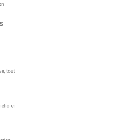
on
s
e, tout
éliorer