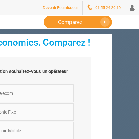
Devenir Fournisseur
01 55 24 20 10
Comparez
conomies. Comparez !
ation souhaitez-vous un opérateur
élécom
onie Fixe
onie Mobile