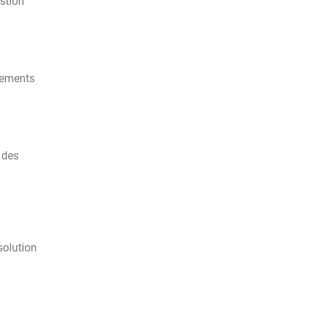
estion
iements
 des
solution