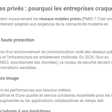
s privés : pourquoi les entreprises craqu
ptent massivement les
réseaux mobiles privés
(PMR) ? C'est sim
aitement adaptés aux exigences de la connectivité moderne en
s haute protection
ficie d’un environnement de communication isolé des réseaux pub
 et l’infrastructure est entièrement maîtrisée. En 2026, face au
IS2, souveraineté des données), ce niveau de sécurité devient u
formations sensibles.
tre image
nt les performances aux besoins métiers.
aîtrisé et d’une qualité de service constante, essentielle pour les
é augmentée ou les applications collaboratives en temps réel.
i s'adapte à vos évolutions