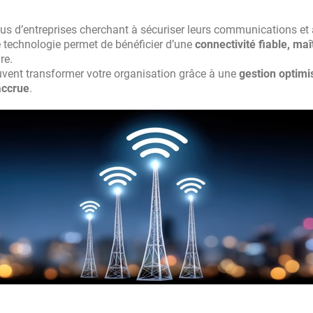
us d’entreprises cherchant à sécuriser leurs communications et 
e technologie permet de bénéficier d’une
connectivité fiable, maî
re.
vent transformer votre organisation grâce à une
gestion optimi
accrue
.