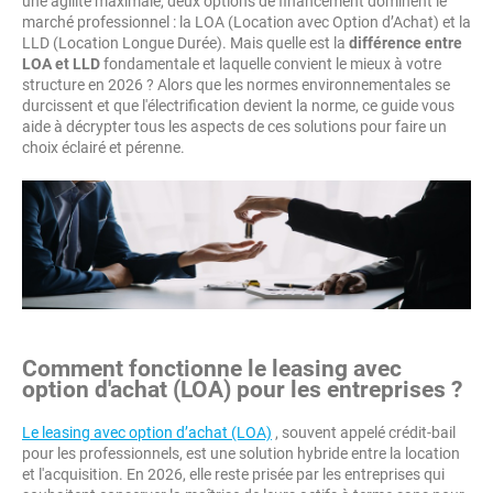
une agilité maximale, deux options de financement dominent le
marché professionnel : la LOA (Location avec Option d’Achat) et la
LLD (Location Longue Durée). Mais quelle est la
différence entre
LOA et LLD
fondamentale et laquelle convient le mieux à votre
structure en 2026 ? Alors que les normes environnementales se
durcissent et que l'électrification devient la norme, ce guide vous
aide à décrypter tous les aspects de ces solutions pour faire un
choix éclairé et pérenne.
Comment fonctionne le leasing avec
option d'achat (LOA) pour les entreprises ?
Le leasing avec option d’achat (LOA)
, souvent appelé crédit-bail
pour les professionnels, est une solution hybride entre la location
et l'acquisition. En 2026, elle reste prisée par les entreprises qui