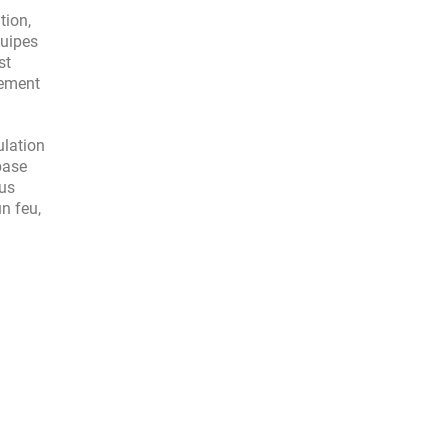
tion,
quipes
st
lement
ulation
base
ous
n feu,