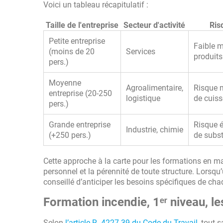
Voici un tableau récapitulatif :
Taille de l'entreprise
Secteur d'activité
Ris
Petite entreprise
Faible m
(moins de 20
Services
produit
pers.)
Moyenne
Agroalimentaire,
Risque 
entreprise (20-250
logistique
de cuis
pers.)
Grande entreprise
Risque é
Industrie, chimie
(+250 pers.)
de subs
Cette approche à la carte pour les formations en mat
personnel et la pérennité de toute structure. Lorsqu’
conseillé d’anticiper les besoins spécifiques de cha
Formation incendie, 1ᵉʳ niveau, l
Selon
l’article R. 4227-39 du Code du Travail
, tout 