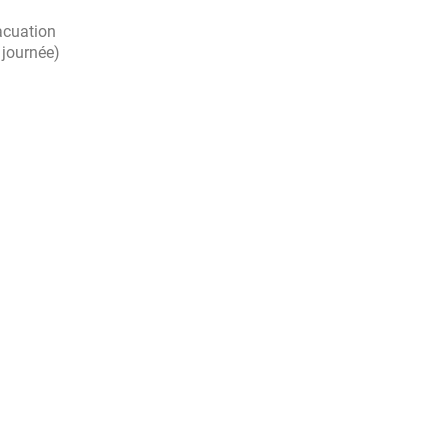
acuation
1 journée)