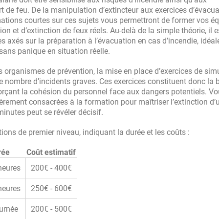
 de feu. De la manipulation d’extincteur aux exercices d’évacua
mations courtes sur ces sujets vous permettront de former vos é
 et d’extinction de feux réels. Au-delà de la simple théorie, il e
 axés sur la préparation à l’évacuation en cas d’incendie, idéa
sans panique en situation réelle.
es organismes de prévention, la mise en place d’exercices de sim
 le nombre d’incidents graves. Ces exercices constituent donc la 
nforçant la cohésion du personnel face aux dangers potentiels. V
rement consacrées à la formation pour maîtriser l’extinction d’u
minutes peut se révéler décisif.
ions de premier niveau, indiquant la durée et les coûts :
rée
Coût estimatif
heures
200€ - 400€
heures
250€ - 600€
ournée
200€ - 500€