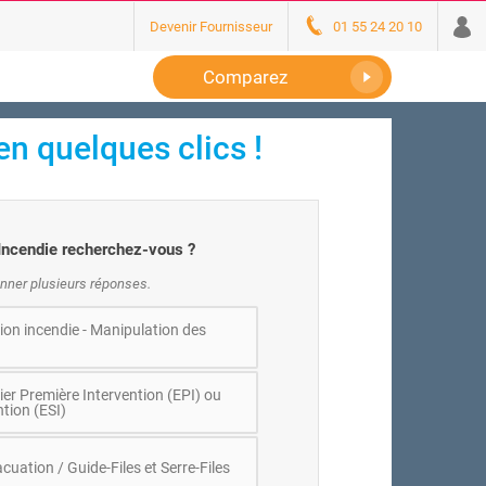
Devenir Fournisseur
01 55 24 20 10
Comparez
en quelques clics !
Incendie recherchez-vous ?
nner plusieurs réponses.
tion incendie - Manipulation des
er Première Intervention (EPI) ou
tion (ESI)
cuation / Guide-Files et Serre-Files