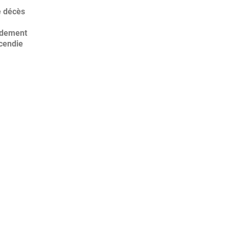
e décès
idement
ncendie