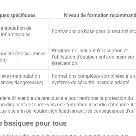
ques spécifiques
Niveau de formation recomman
anipulation de
Formations de base pour la sécurité in
s inflammables
Programme incluant l’évacuation et
modéré (stocks, zones
l’utilisation d’équipements de première
son)
intervention
levé (manipulation
Formations complètes combinées à un
tances dangereuses)
système de sécurité incendie adapté
ière d’incendie s’avère cruciale pour renforcer la protection du
un dirigeant se tourne vers une formation incendie entreprise, il 
que site afin de réduire significativement les conséquences d’un s
es basiques pour tous
salarié doit être sensibilisé aux risques d’incendie ainsi qu’aux