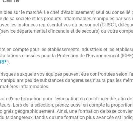
a carte
ibles sur le marché. Le chef d’établissement, seul ou conseillé 
lle de sa société et les produits inflammables manipulés par ses 
vec les instances représentatives du personnel (CHSCT, délégu
 (service départemental d’incendie et de secours) ou votre comp
dre en compte pour les établissements industriels et les établis
tallations classées pour la Protection de l'Environnement (ICPE).
ERP
).
s risques auxquels vos équipes peuvent être confrontées selon l’a
ces manipulant peu de substances dangereuses n’aura pas les mê
s matières inflammables.
soin d’une formation pour l’évacuation en cas d’incendie, afin de
teurs. Lors de la sélection, prenez aussi en compte la proportion
 éloignés géographiquement. Ainsi, une formation de base convie
duits dangereux, tandis qu’une formation plus avancée est indi