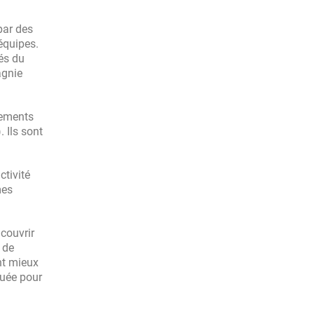
par des
équipes.
és du
agnie
sements
 Ils sont
ctivité
mes
 couvrir
 de
nt mieux
quée pour