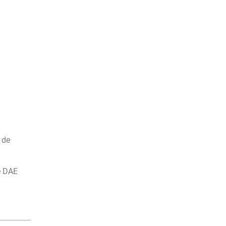
 de
re DAE