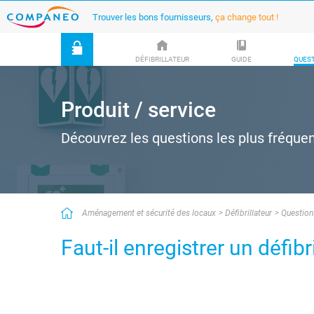
Trouver les bons fournisseurs,
ça change tout !
DÉFIBRILLATEUR
GUIDE
QUEST
Produit / service
Découvrez les questions les plus fréquen
Aménagement et sécurité des locaux
Défibrillateur
Question
Faut-il enregistrer un défib