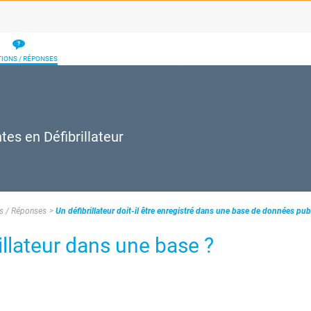
IONS / RÉPONSES
tes en Défibrillateur
s / Réponses
Un défibrillateur doit-il être enregistré dans une base de données pub
rillateur dans une base ?