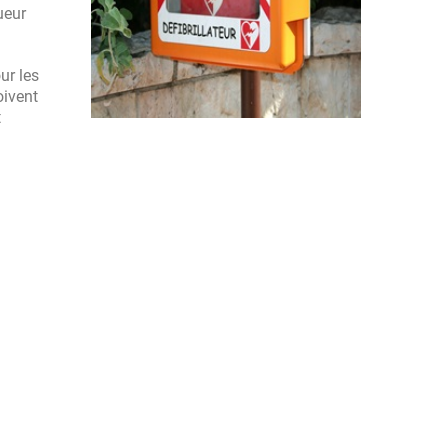
ueur
ur les
oivent
t