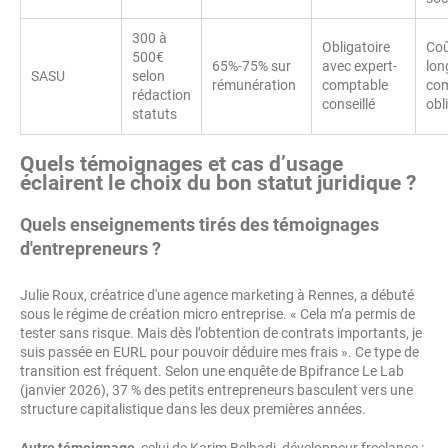
300 à
Obligatoire
Coû
500€
65%-75% sur
avec expert-
lon
SASU
selon
rémunération
comptable
com
rédaction
conseillé
obl
statuts
Quels témoignages et cas d’usage
éclairent le choix du bon statut juridique ?
Quels enseignements tirés des témoignages
d'entrepreneurs ?
Julie Roux, créatrice d'une agence marketing à Rennes, a débuté
sous le régime de création micro entreprise. « Cela m’a permis de
tester sans risque. Mais dès l’obtention de contrats importants, je
suis passée en EURL pour pouvoir déduire mes frais ». Ce type de
transition est fréquent. Selon une enquête de Bpifrance Le Lab
(janvier 2026), 37 % des petits entrepreneurs basculent vers une
structure capitalistique dans les deux premières années.