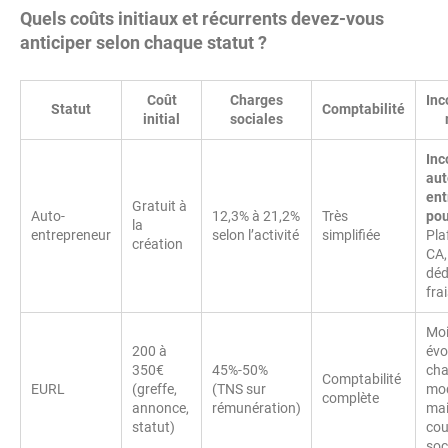
Quels coûts initiaux et récurrents devez-vous
anticiper selon chaque statut ?
Coût
Charges
Inc
Statut
Comptabilité
initial
sociales
Inc
aut
ent
Gratuit à
Auto-
12,3% à 21,2%
Très
po
la
entrepreneur
selon l’activité
simplifiée
Pla
création
CA,
déd
fra
Mo
200 à
évo
350€
45%-50%
cha
Comptabilité
EURL
(greffe,
(TNS sur
mo
complète
annonce,
rémunération)
ma
statut)
cou
soc