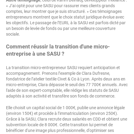
Autre témoignage
, celui de Karim Belhadj, développeur freelance :
« J’ai opté pour une SASU pour rassurer mes clients grands
comptes, leur montrer que je suis structuré. » Ces témoignages
entrepreneurs montrent que le choix statut juridique évolue avec
les objectifs. Le passage de l’EURL à la SASU est parfois dicté par
un besoin de levée de fonds ou par une meilleure couverture
sociale.
Comment réussir la transition d'une micro-
entreprise à une SASU ?
La transition micro-entrepreneur SASU requiert anticipation et
accompagnement. Prenons l’exemple de Clara Dufresne,
fondatrice de l’atelier textile Civet & Co à Lyon. Après deux ans en
micro-entreprise, Clara dépasse le seuil des 77 700€ annuels. Avec
l'aide de son expert-comptable, elle rédige les statuts de SASU
adaptés à son activité et transfère son fonds de commerce.
Elle choisit un capital social de 1 000€, publie une annonce légale
(environ 150€) et procède à l’immatriculation (environ 250€).
Grâce à la SASU, Clara recrute deux salariés en CDD et obtient une
subvention locale de 8 000€. Cette transition lui permet de
bénéficier d'une image plus professionnelle, d'optimiser ses