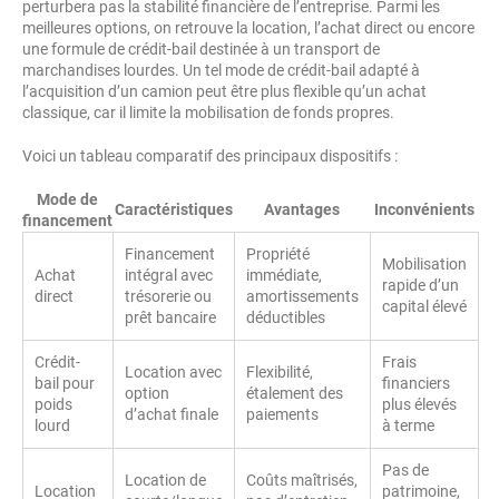
perturbera pas la stabilité financière de l’entreprise. Parmi les
meilleures options, on retrouve la location, l’achat direct ou encore
une formule de crédit-bail destinée à un transport de
marchandises lourdes. Un tel mode de crédit-bail adapté à
l’acquisition d’un camion peut être plus flexible qu’un achat
classique, car il limite la mobilisation de fonds propres.
Voici un tableau comparatif des principaux dispositifs :
Mode de
Caractéristiques
Avantages
Inconvénients
financement
Financement
Propriété
Mobilisation
Achat
intégral avec
immédiate,
rapide d’un
direct
trésorerie ou
amortissements
capital élevé
prêt bancaire
déductibles
Crédit-
Frais
Location avec
Flexibilité,
bail pour
financiers
option
étalement des
poids
plus élevés
d’achat finale
paiements
lourd
à terme
Pas de
Location de
Coûts maîtrisés,
Location
patrimoine,