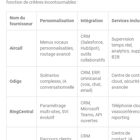
fonction de critères incontournables :
Nom du
Personnalisation
Intégration
Services inclu
fournisseur
CRM
Supervision
Menus vocaux
(Salesforce,
temps réel,
Aircall
personnalisables,
HubSpot),
analytics, sup
routage avancé
outils
B2B
collaboratifs
CRM, ERP,
Scénarios
Centre de cont
omnicanal
Odigo
complexes, IA
cloud, sécurité
(voix, chat,
conversationnelle
avancée
email)
CRM,
Paramétrage
Téléphonie clo
Microsoft
RingCentral
multi-sites, SVI
visioconférenc
Teams, API
évolutif
reporting
ouvertes
Centre de
CRM
Parcours clients
contact, IA