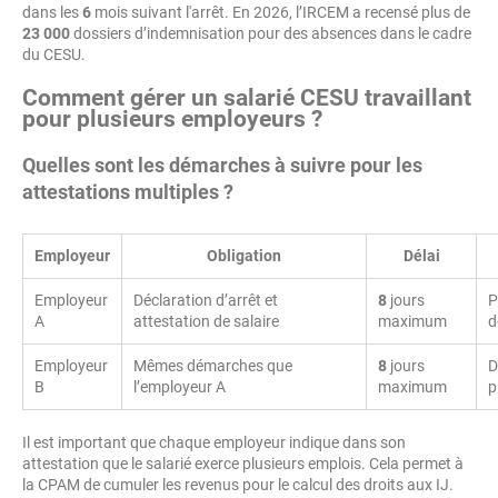
dans les
6
mois suivant l'arrêt. En 2026, l’IRCEM a recensé plus de
23 000
dossiers d’indemnisation pour des absences dans le cadre
du CESU.
Comment gérer un salarié CESU travaillant
pour plusieurs employeurs ?
Quelles sont les démarches à suivre pour les
attestations multiples ?
Employeur
Obligation
Délai
Employeur
Déclaration d’arrêt et
8
jours
P
A
attestation de salaire
maximum
d
Employeur
Mêmes démarches que
8
jours
D
B
l’employeur A
maximum
p
Il est important que chaque employeur indique dans son
attestation que le salarié exerce plusieurs emplois. Cela permet à
la CPAM de cumuler les revenus pour le calcul des droits aux IJ.