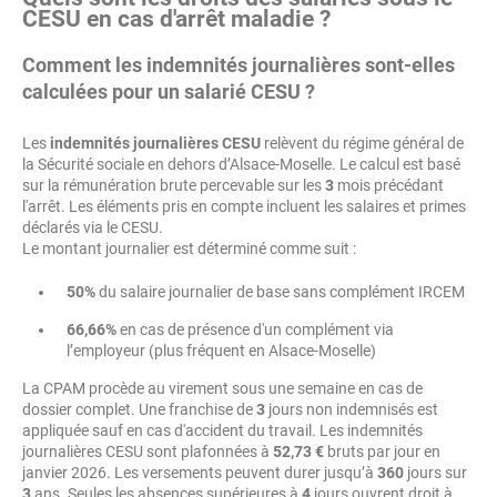
CESU en cas d'arrêt maladie ?
Comment les indemnités journalières sont-elles
calculées pour un salarié CESU ?
Les
indemnités journalières CESU
relèvent du régime général de
la Sécurité sociale en dehors d’Alsace-Moselle. Le calcul est basé
sur la rémunération brute percevable sur les
3
mois précédant
l'arrêt. Les éléments pris en compte incluent les salaires et primes
déclarés via le CESU.
Le montant journalier est déterminé comme suit :
50%
du salaire journalier de base sans complément IRCEM
66,66%
en cas de présence d'un complément via
l’employeur (plus fréquent en Alsace-Moselle)
La CPAM procède au virement sous une semaine en cas de
dossier complet. Une franchise de
3
jours non indemnisés est
appliquée sauf en cas d'accident du travail. Les indemnités
journalières CESU sont plafonnées à
52,73 €
bruts par jour en
janvier 2026. Les versements peuvent durer jusqu’à
360
jours sur
3
ans. Seules les absences supérieures à
4
jours ouvrent droit à