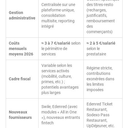
Centralisée sur une
des titres-resto
plateforme unique,
(recharges,
Gestion
consolidation
justificatifs,
administrative
multisite, reporting
remboursement
intégré
des
commerçants)
Coûts
≈ 3 à 7 €/salarié
selon
≈ 2 à 5 €/salarié
mensuels
le périmètre de
selon le
moyens 2026
services
prestataire
Variable selon les
Régime stricte,
services activés
contributions
(mobilité, culture,
Cadre fiscal
exonérées dans
primes, etc.) ;
les limites
potentiels avantages
imposées
plus larges
Edenred Ticket
Swile, Edenred (avec
Restaurant,
Nouveaux
modules « All in One
Sodexo Pass
fournisseurs
»), nouveaux entrants
Restaurant,
fintech
UpDéjeuner, etc.