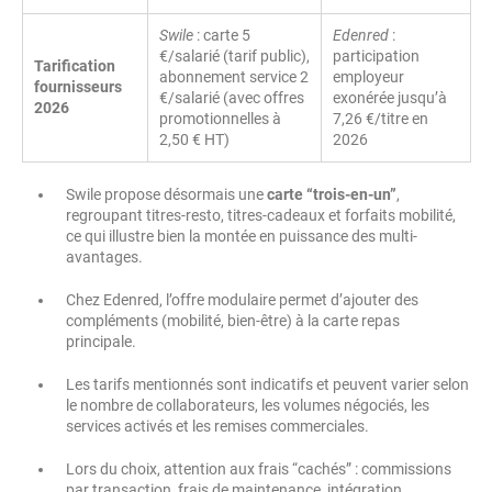
Swile
: carte 5
Edenred
:
€/salarié (tarif public),
participation
Tarification
abonnement service 2
employeur
fournisseurs
€/salarié (avec offres
exonérée jusqu’à
2026
promotionnelles à
7,26 €/titre en
2,50 € HT)
2026
Swile propose désormais une
carte “trois-en-un”
,
regroupant titres-resto, titres-cadeaux et forfaits mobilité,
ce qui illustre bien la montée en puissance des multi-
avantages.
Chez Edenred, l’offre modulaire permet d’ajouter des
compléments (mobilité, bien-être) à la carte repas
principale.
Les tarifs mentionnés sont indicatifs et peuvent varier selon
le nombre de collaborateurs, les volumes négociés, les
services activés et les remises commerciales.
Lors du choix, attention aux frais “cachés” : commissions
par transaction, frais de maintenance, intégration