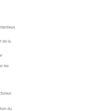
ntentieux
t de la
er
ar les
ctureur.
tion du