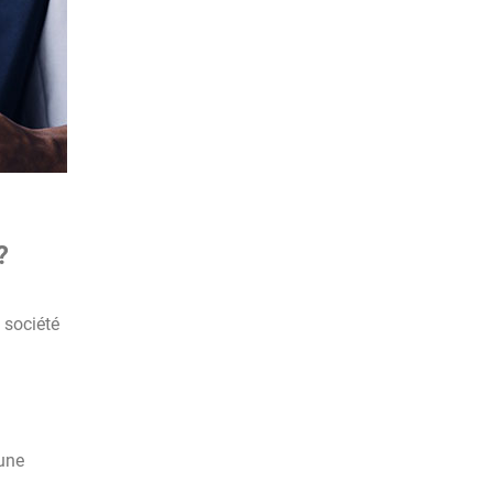
?
 société
 une