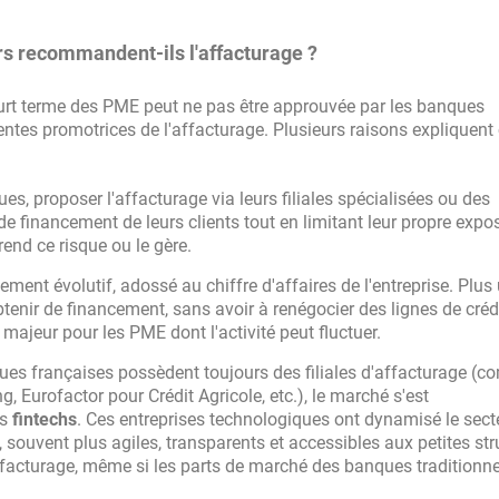
rs recommandent-ils l'affacturage ?
ourt terme des PME peut ne pas être approuvée par les banques
entes promotrices de l'affacturage. Plusieurs raisons expliquent 
es, proposer l'affacturage via leurs filiales spécialisées ou des
e financement de leurs clients tout en limitant leur propre expo
rend ce risque ou le gère.
ement évolutif, adossé au chiffre d'affaires de l'entreprise. Plus
btenir de financement, sans avoir à renégocier des lignes de créd
t majeur pour les PME dont l'activité peut fluctuer.
ues françaises possèdent toujours des filiales d'affacturage (
, Eurofactor pour Crédit Agricole, etc.), le marché s'est
es
fintechs
. Ces entreprises technologiques ont dynamisé le sect
 souvent plus agiles, transparents et accessibles aux petites str
affacturage, même si les parts de marché des banques traditionne