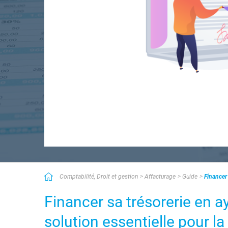
Comptabilité, Droit et gestion
Affacturage
Guide
Financer 
Financer sa trésorerie en a
solution essentielle pour l