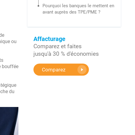
Pourquoi les banques le mettent en
avant auprès des TPE/PME ?
 de
Affacturage
omique ou
Comparez et faites
jusqu'à 30 % d'économies
ts
e bouffée
Comparez
atégique
oche du