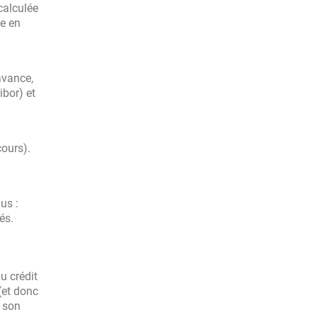
calculée
ie en
avance,
ibor) et
cours).
us :
és.
u crédit
(et donc
t son