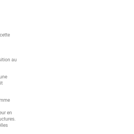
cette
sition au
 une
it
comme
eur en
uctures.
lles