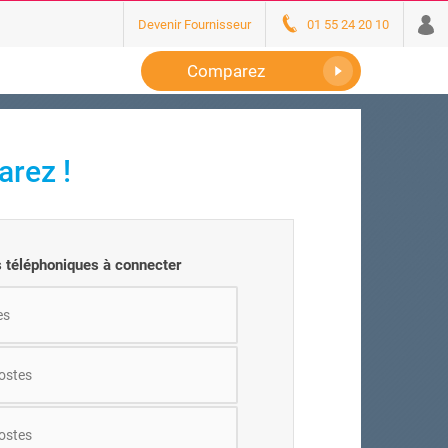
Devenir Fournisseur
01 55 24 20 10
Comparez
arez !
 téléphoniques à connecter
es
postes
postes