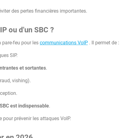
viter des pertes financières importantes.
IP ou d'un SBC ?
pare-feu pour les
communications VoIP
. Il permet de :
ques SIP.
ntrantes et sortantes
.
fraud, vishing).
rception.
n SBC est indispensable
.
 pour prévenir les attaques VoIP.
er en 2026