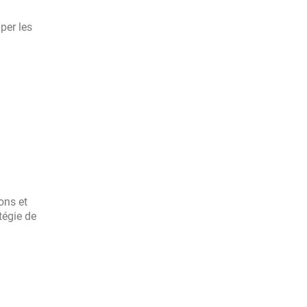
per les
ons et
tégie de