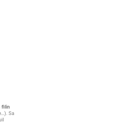
filin
ge…). Sa
il