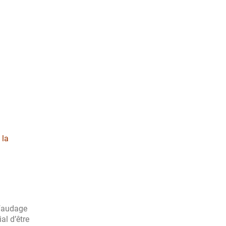
 la
afaudage
al d’être