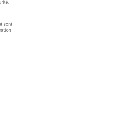
rité.
et sont
sation