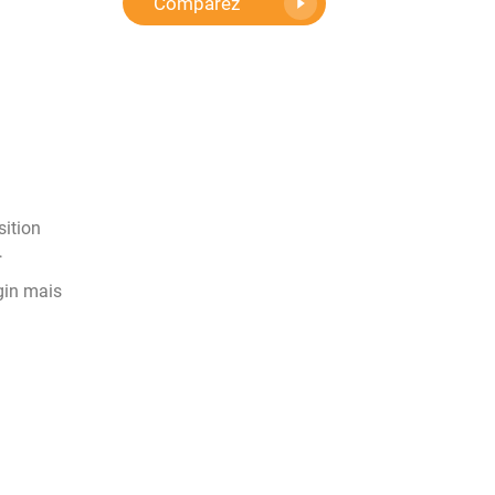
Comparez
sition
…
ngin mais