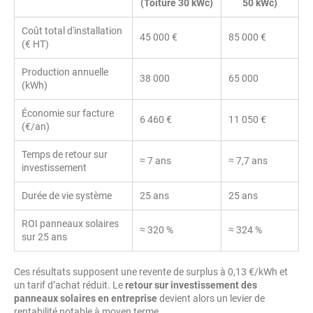
(Toiture 30 kWc)
50 kWc)
Coût total d'installation
45 000 €
85 000 €
(€ HT)
Production annuelle
38 000
65 000
(kWh)
Économie sur facture
6 460 €
11 050 €
(€/an)
Temps de retour sur
≈ 7 ans
≈ 7,7 ans
investissement
Durée de vie système
25 ans
25 ans
ROI panneaux solaires
≈ 320 %
≈ 324 %
sur 25 ans
Ces résultats supposent une revente de surplus à 0,13 €/kWh et
un tarif d’achat réduit. Le
retour sur investissement des
panneaux solaires en entreprise
devient alors un levier de
rentabilité notable à moyen terme.